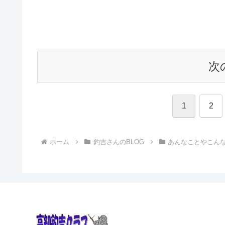
次
1
2
ホーム
釣吉さんのBLOG
あんなことやこん