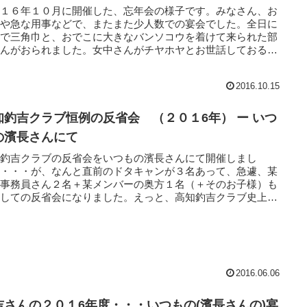
０１６年１０月に開催した、忘年会の様子です。みなさん、お
事や急な用事などで、またまた少人数での宴会でした。全日に
んで三角巾と、おでこに大きなバンソコウを着けて来られた部
さんがおられました。女中さんがチヤホヤとお世話しておるの
大変...
2016.10.15
知釣吉クラブ恒例の反省会 （２０１6年） ー いつ
の濱長さんにて
知釣吉クラブの反省会をいつもの濱長さんにて開催しまし
。・・・が、なんと直前のドタキャンが３名あって、急遽、某
の事務員さん２名＋某メンバーの奥方１名（＋そのお子様）も
加しての反省会になりました。えっと、高知釣吉クラブ史上最
参加人数...
2016.06.06
吉さんの２０１6年度・・・いつもの(濱長さんの)宴