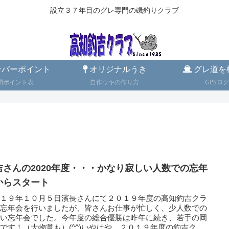
設立３７年目のグレ専門の磯釣りクラブ
バーポイント
オリジナルうき
グレ道を
間ポイント表
自作ウキの作り方
GPSログ
吉さんの2020年度・・・かなり寂しい人数での忘年
からスタート
０１９年１０月５日濱長さんにて２０１９年度の高知釣吉クラ
の忘年会を行いましたが、皆さんお仕事が忙しく、少人数での
しい忘年会でした。今年度の総合優勝は昨年に続き、若手の岡
です！（大物賞も）(^^)いやはや、２０１９年度の釣吉クラ