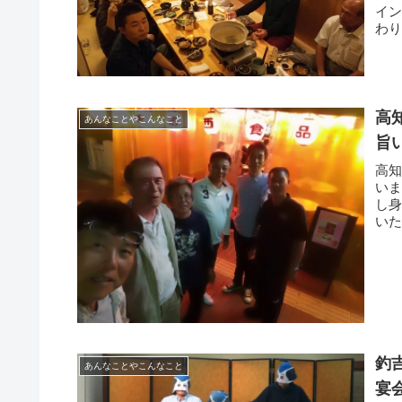
イン
わり
高
あんなことやこんなこと
旨
高
い
し
い
り、
釣
あんなことやこんなこと
宴