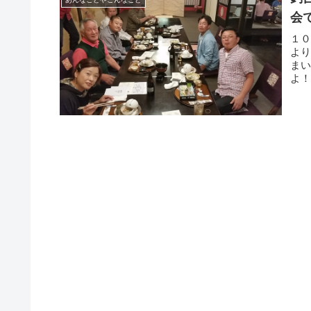
会
１
よ
ま
よ
して