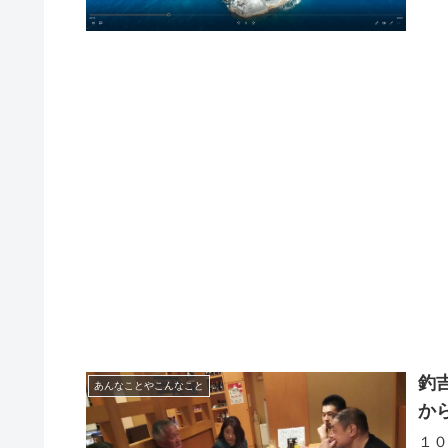
釣
あんなことやこんなこと
か
１