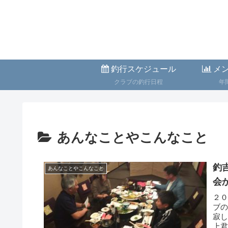
釣行スケジュール
メン
クラブの釣行日程
年
あんなことやこんなこと
釣
あんなことやこんなこと
会
２
ブ
寂
上君