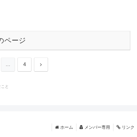
のページ
次
…
4
へ
なこと
ホーム
メンバー専用
リンク