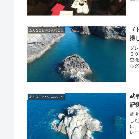
ブの.
（
あんなことやこんなこと
撮
グ
２
空
ら
る様
武
あんなことやこんなこと
記
武
し
に
レ
てお