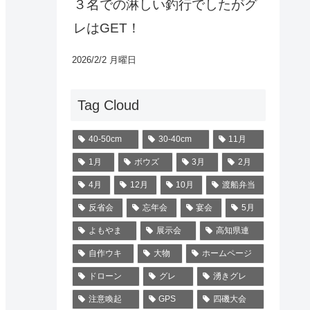
３名での淋しい釣行でしたがグ
レはGET！
2026/2/2 月曜日
Tag Cloud
40-50cm
30-40cm
11月
1月
ボウズ
3月
2月
4月
12月
10月
渡船弁当
反省会
忘年会
宴会
5月
よもやま
展示会
高知県連
自作ウキ
大物
ホームページ
ドローン
グレ
湧きグレ
注意喚起
GPS
四磯大会