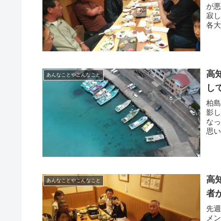
が
寂
各
す。
高
あんなことやこんなこと
し
柏
影
な
思
と温
高
あんなことやこんなこと
者
先
メン