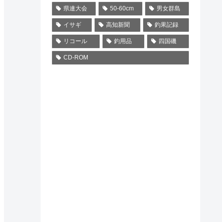
県連大会
50-60cm
男女群島
イサギ
高知新聞
釣果記録
リコール
釣用品
四国磯
CD-ROM