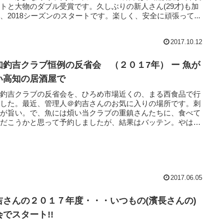
トと大物のダブル受賞です。久しぶりの新人さん(29才)も加
、2018シーズンのスタートです。楽しく、安全に頑張って...
2017.10.12
知釣吉クラブ恒例の反省会 （２０１7年） ー 魚が
い高知の居酒屋で
知釣吉クラブの反省会を、ひろめ市場近くの、まる西食品で行
ました。最近、管理人＠釣吉さんのお気に入りの場所です。刺
身が旨い。で、魚には煩い当クラブの重鎮さんたちに、食べて
ただこうかと思って予約しましたが、結果はバッテン。やは
飲み放...
2017.06.05
吉さんの２０１７年度・・・いつもの(濱長さんの)
会でスタート!!