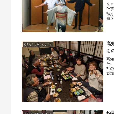
２
仕
転
員
を、
高
あんなことやこんなこと
も
高
た
社
参
低の
釣
あんなことやこんなこと