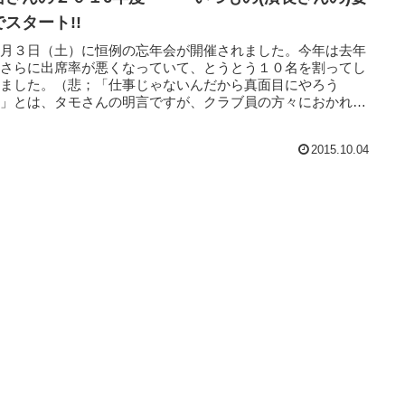
でスタート!!
０月３日（土）に恒例の忘年会が開催されました。今年は去年
りさらに出席率が悪くなっていて、とうとう１０名を割ってし
いました。（悲；「仕事じゃないんだから真面目にやろう
！」とは、タモさんの明言ですが、クラブ員の方々におかれま
は是非の...
2015.10.04