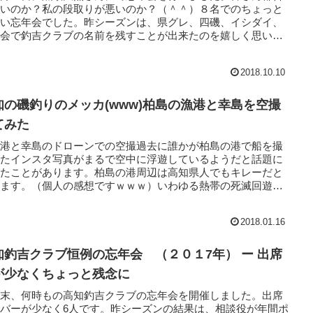
悪いのか？私の段取りが悪いのか？（＾＾）８名でのちょっと
しい忘年会でした。昨シーズンは、県グレ、四磯、イシダイ、
大会で釣吉クラブの名前を残すことが出来たのを嬉しく思いま
また...
2018.10.10
知の磯釣りのメッカ(www)柏島の漁港と幸島を空撮
てみた
島港と幸島のドローンでの空撮過去に誰かが柏島の港で船を撮
したインスタ写真がまるで空中に浮遊しているようだと話題に
ったことがあります。柏島の港周辺は高知県人でもキレーだと
います。（個人の感想ですｗｗｗ）いわゆる熱帯の死滅回遊魚
帯の...
2018.01.16
知釣吉クラブ恒例の忘年会 （２０１7年） ー 出席
が少なくちょっと残念に
週末、何時もの高知釣吉クラブの忘年会を開催しました。出席
バーが少なく6人です。昨シーズンの結果は、相談役が年間ポ