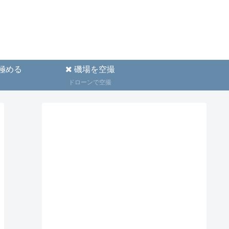
極める
磯場を空撮
ドローンで空撮