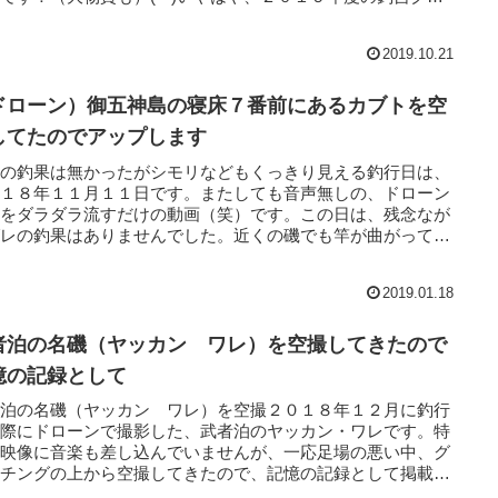
..
2019.10.21
ドローン）御五神島の寝床７番前にあるカブトを空
してたのでアップします
レの釣果は無かったがシモリなどもくっきり見える釣行日は、
０１８年１１月１１日です。またしても音声無しの、ドローン
撮をダラダラ流すだけの動画（笑）です。この日は、残念なが
グレの釣果はありませんでした。近くの磯でも竿が曲がってい
子は...
2019.01.18
者泊の名磯（ヤッカン ワレ）を空撮してきたので
憶の記録として
者泊の名磯（ヤッカン ワレ）を空撮２０１８年１２月に釣行
た際にドローンで撮影した、武者泊のヤッカン・ワレです。特
、映像に音楽も差し込んでいませんが、一応足場の悪い中、グ
ーチングの上から空撮してきたので、記憶の記録として掲載し
きま...