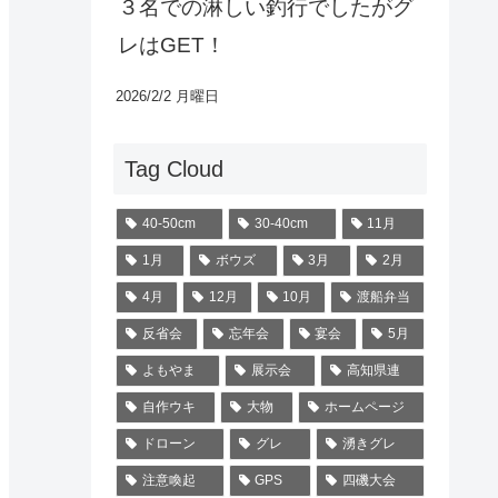
３名での淋しい釣行でしたがグ
レはGET！
2026/2/2 月曜日
Tag Cloud
40-50cm
30-40cm
11月
1月
ボウズ
3月
2月
4月
12月
10月
渡船弁当
反省会
忘年会
宴会
5月
よもやま
展示会
高知県連
自作ウキ
大物
ホームページ
ドローン
グレ
湧きグレ
注意喚起
GPS
四磯大会