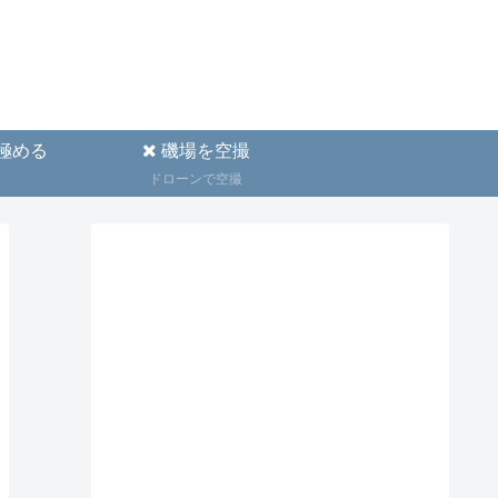
極める
磯場を空撮
ドローンで空撮