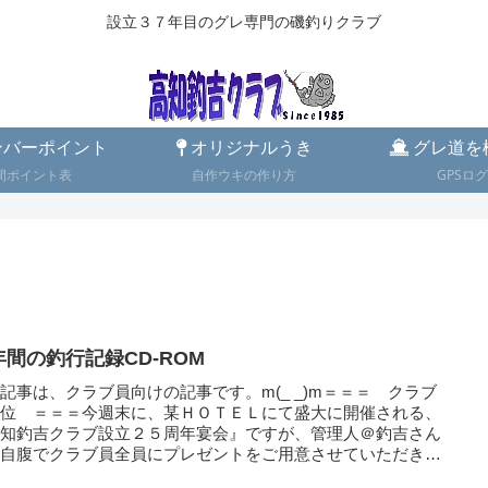
設立３７年目のグレ専門の磯釣りクラブ
バーポイント
オリジナルうき
グレ道を
間ポイント表
自作ウキの作り方
GPSログ
年間の釣行記録CD-ROM
記事は、クラブ員向けの記事です。m(_ _)m＝＝＝ クラブ
各位 ＝＝＝今週末に、某ＨＯＴＥＬにて盛大に開催される、
高知釣吉クラブ設立２５周年宴会』ですが、管理人＠釣吉さん
、自腹でクラブ員全員にプレゼントをご用意させていただきま