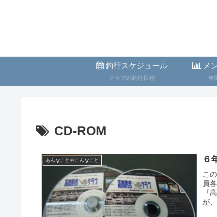
釣行スケジュール
メン
クラブの釣行日程
年
CD-ROM
６
あんなことやこんなこと
この
員
『
が
し...