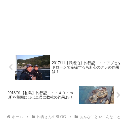
2017/11【武者泊】釣行記・・・アブセを
ドローンで空撮するも肝心のグレの釣果
は？
2018/01【柏島】釣行記・・・４０ｃｍ
UPを筆頭にほぼ全員に数枚の釣果あり
ホーム
釣吉さんのBLOG
あんなことやこんなこと