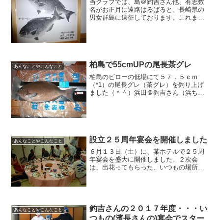
当クラブでは、島＠釣吉さん他、有志数
名がお正月に遠路はるばると、長崎県の
男女群島に遠征しております。これま
で、何度も写真や釣行記の提供をお願い
していましたが、今回は、魚拓でやっと
入手できました。ただ、昨年は、お正月
が天候不良でその後にノビノ...
柏島で55cmUPの尾長茶グレ
あんなことやこんなこと
柏島のビローの低場にて５７．５ｃｍ
（*1）の尾長グレ（茶グレ）を釣り上げ
ました（＾＾）浜田＠釣吉さん（浜ちゃ
ん）が、１１月２５日の由良でのクラブ
の大会が終わって、そのまま柏島の井上
渡船に宿泊して、翌日に釣ったもので
す。高知釣吉クラブでも、５...
設立２５周年宴会を開催しました
あんなことやこんなこと
６月１３日（土）に、某ホテルで２５周
年宴会を盛大に開催しました。２次会
は、出花ってもらった、いつもの場所で
した。管理人＠釣吉さんは、３次会から
単独行動で、２：３０amに、帰路につき
ました。クラブ員の皆さま、お疲れさま
でした。rakuten_...
釣吉さんの２０１７年度・・・い
あんなことやこんなこと
つもの(濱長さんの)宴会でスター