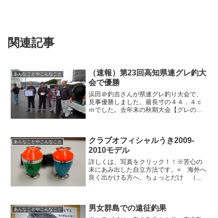
関連記事
（速報）第23回高知県連グレ釣大
あんなことやこんなこと
会で優勝
浜田＠釣吉さんが県連グレ釣り大会で、
見事優勝しました。最長寸の４４．４ｃ
ｍでした。去年末の秋期大会【グレの
部】優勝に続き、高知釣吉クラブが２連
覇となりました。また、３位：上田＠釣
吉さん５位：島＠釣吉さん６位：井上＠
クラブオフィシャルうき2009-
釣吉さんが入賞しそれぞれ商...
あんなことやこんなこと
2010モデル
詳しくは、写真をクリック！！※苦心の
末にあみ出した自立方法です。= 海外へ
良く出かける方へ、ちょっとだけ （楽
天プレミアムカードぜよ） 2009年の黄金
週間に向けて =このカードが到着して、
付帯サービスのプライオリティ・パスを
男女群島での遠征釣果
別途申し込むと...
あんなことやこんなこと