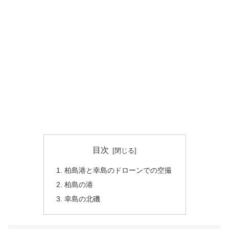
目次
柏島港と幸島のドローンでの空撮
柏島の港
幸島の北磯