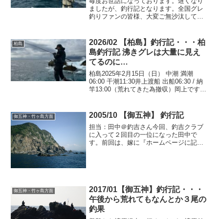
毎度お世話になっております。遅くなり
ましたが、釣行記となります。全国グレ
釣りファンの皆様、大変ご無沙汰してお
りました高知釣吉クラブ元会長コト、中
司でございます。実は今回の大会は、由
良半島で行う段取りでしたが、予約を入
2026/02 【柏島】釣行記・・・柏
柏島
れていた渡船屋さんに日が...
島釣行記 沸きグレは大量に見え
てるのに…
柏島2025年2月15日（日） 中潮 満潮
06:00 干潮11:30井上渡船 出船06:30 / 納
竿13:00（荒れてきた為撤収）岡上です。
1月に引き続き柏島での釣行です。前回の
釣行以降、週末の度に天気が荒れプライ
ベートでも全然行くことが...
2005/10 【御五神】 釣行記
御五神・竹ヶ島方面
担当：田中＠釣吉さん今回、釣吉クラブ
に入って２回目の一位になった田中で
す。前回は、嫁に『ホームページに記事
書くも、最初で最後やね。』と、嫌味を
言われておりました。本心もう書くこと
は無いと思っていましたが・・・・ 前
回は、足摺 グレ ...
2017/01【御五神】釣行記・・・
御五神・竹ヶ島方面
午後から荒れてもなんとか３尾の
釣果