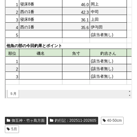
御五神・竹ヶ島方面
釣行記：202511-202605
40-50cm
5月