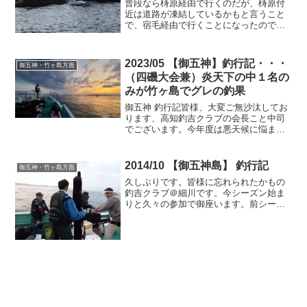
普段なら梼原経由で行くのだが、梼原付
近は道路が凍結しているかもと言うこと
で、宿毛経由で行くことになったので、
少し遠く感じた。AM7:00頃、上田・和田
両名と寝床７番の西端へ渡磯するが３番
クジのため、最後に釣座を決めたが潮は
2023/05 【御五神】釣行記・・・
御五神・竹ヶ島方面
西に流へ流れ、その...
（四磯大会兼）炎天下の中１名の
みが竹ヶ島でグレの釣果
御五神 釣行記皆様、大変ご無沙汰してお
ります、高知釣吉クラブの会長こと中司
でございます。今年度は悪天候に悩まさ
れ、大会回数も激減、さらに今シーズン
はあまりグレがどこも釣れていないらし
く、先月に後輩の岡上君が、沖ノ島で釣
2014/10 【御五神島】 釣行記
御五神・竹ヶ島方面
ったグレがやっとこさ高...
久しぶりです。皆様に忘れられたかもの
釣吉クラブ＠細川です。今シーズン始ま
りと久々の参加で御座います。前シーズ
ンは１回しか参加できませんでした。今
シーズンは頑張ろうと思いますが、この
年になりますと、「いろ、色」がありま
して。さて、今回は前日の...