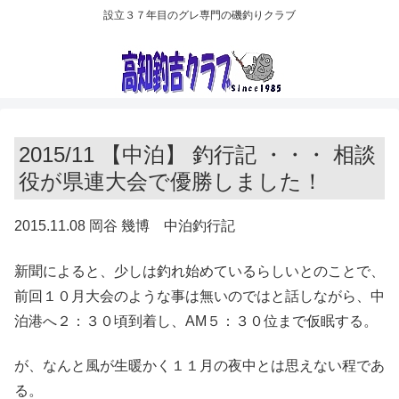
設立３７年目のグレ専門の磯釣りクラブ
2015/11 【中泊】 釣行記 ・・・ 相談
役が県連大会で優勝しました！
2015.11.08 岡谷 幾博 中泊釣行記
新聞によると、少しは釣れ始めているらしいとのことで、
前回１０月大会のような事は無いのではと話しながら、中
泊港へ２：３０頃到着し、AM５：３０位まで仮眠する。
が、なんと風が生暖かく１１月の夜中とは思えない程であ
る。