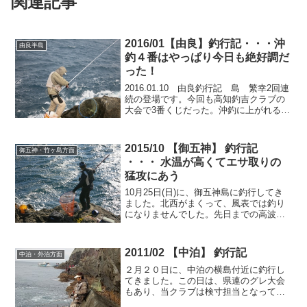
関連記事
2016/01【由良】釣行記・・・沖
由良半島
釣４番はやっぱり今日も絶好調だ
った！
2016.01.10 由良釣行記 島 繁幸2回連
続の登場です。今回も高知釣吉クラブの
大会で3番くじだった。沖釣に上がれるか
な。ＡＭ.3：30に由良に着き仮眠、6：30
に出船、7：00に渡礁 1,2番くじが沖釣4
番に渡礁。3番くじで沖釣3番に...
2015/10 【御五神】 釣行記
御五神・竹ヶ島方面
・・・ 水温が高くてエサ取りの
猛攻にあう
10月25日(日)に、御五神島に釣行してき
ました。北西がまくって、風表では釣り
になりませんでした。先日までの高波で
釣果を期待していましたが、残念ながら
水温が２３℃前後(場所によっては２４℃
あり黒潮が入ってきたのでは？)あり、ど
2011/02 【中泊】 釣行記
中泊・外泊方面
の磯もエサ取り...
２月２０日に、中泊の横島付近に釣行し
てきました。この日は、県連のグレ大会
もあり、当クラブは検寸担当となってい
ました。曇っていたものの、穏かで、絶