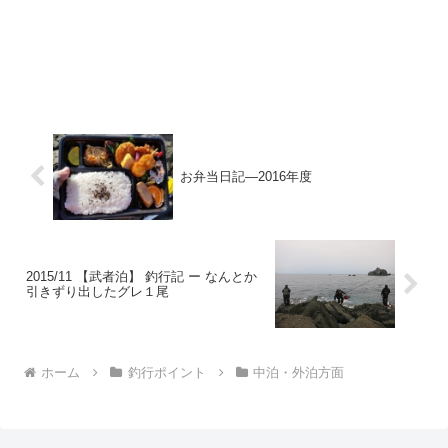
お弁当日記—2016年度
2015/11 【武者泊】 釣行記 ー なんとか
引きずり出したグレ１尾
ホーム
釣行ポイント
中泊・外泊方面