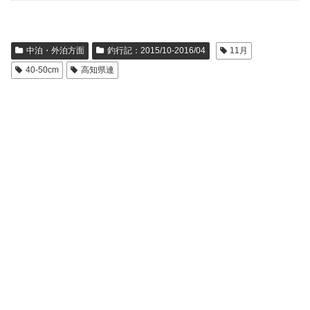
中泊・外泊方面
釣行記：2015/10-2016/04
11月
40-50cm
高知県連