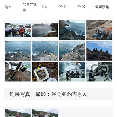
北西の強
晴れ
上り
??.?
??.??
愛媛渡船
風
釣果写真 撮影：谷岡＠釣吉さん