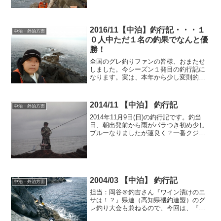
好の釣り日和でした。がっ、・・・・ゲ
スト釣行者も含めて、２０名での大会と
なりましたが、・・・なん...
2016/11【中泊】釣行記・・・１
中泊・外泊方面
０人中ただ１名の釣果でなんと優
勝！
全国のグレ釣りファンの皆様、おまたせ
しました。今シーズン１発目の釣行記に
なります。実は、本年から少し変則的な
釣行日になりまして、１０月の釣行は無
く、１１月に２回となっています。つい
でに言えば、１２月も釣行が無く、１月
2014/11 【中泊】 釣行記
中泊・外泊方面
に２回の釣行になります。...
2014年11月9日(日)の釣行記です。釣当
日、朝出発前から雨がパラつき初め少し
ブルーなりましたが運良く？一番クジを
引き伊与田釣師と同釣することになりま
した。釣初めると餌取りが多くカワハギ
等を連発し仕掛けを工夫しながらアタリ
を待ったところ今...
2004/03 【中泊】 釣行記
中泊・外泊方面
担当：岡谷＠釣吉さん『ワイン漬けのエ
サは！？』県連（高知県磯釣連盟）のグ
レ釣り大会も兼ねるので、今回は、『高
知プレイメイト・磯』の方々（６名）と