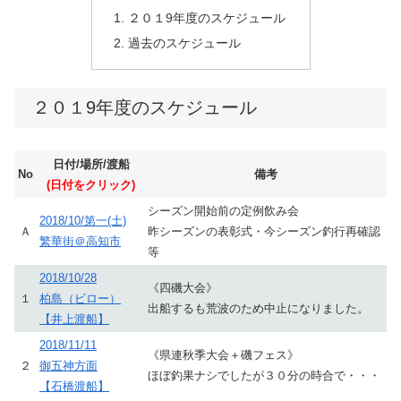
２０１9年度のスケジュール
過去のスケジュール
２０１9年度のスケジュール
日付/場所/渡船
No
備考
(日付をクリック)
シーズン開始前の定例飲み会
2018/10/第一(土)
Ａ
昨シーズンの表彰式・今シーズン釣行再確認
繁華街＠高知市
等
2018/10/28
《四磯大会》
１
柏島（ビロー）
出船するも荒波のため中止になりました。
【井上渡船】
2018/11/11
《県連秋季大会＋磯フェス》
２
御五神方面
ほぼ釣果ナシでしたが３０分の時合で・・・
【石橋渡船】