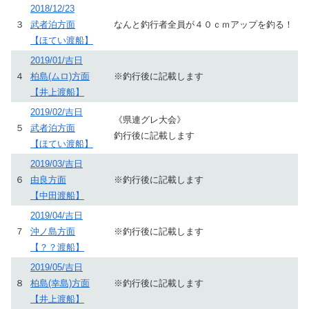
2018/12/23
３
武者泊方面
なんと釣行者全員が４０ｃｍアップを釣る！
【ほてい渡船】
2019/01/吉日
４
柏島(ムロ)方面
※釣行後に記載します
【井上渡船】
2019/02/吉日
《県連グレ大会》
５
武者泊方面
釣行後に記載します
【ほてい渡船】
2019/03/吉日
６
由良方面
※釣行後に記載します
【中田渡船】
2019/04/吉日
７
沖ノ島方面
※釣行後に記載します
【？？渡船】
2019/05/吉日
８
柏島(幸島)方面
※釣行後に記載します
【井上渡船】