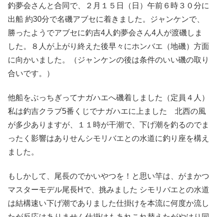
釣夢会さんと合同で、２月１５日（日）午前６時３０分に
出船 約30分で名磯アブセに着きました。ジャンケンで、
勝ったようでアブセに釣吉4人釣夢会さん4人が渡磯しま
した。８人が上がり終えた後早々にホンバエ（地磯）方面
に向かいました。（ジャンケンの後は条件のいい磯の取り
合いです。）
他船をぶっちぎってナガハエへ磯着しました（定員４人）
私は釣吉クラブ5番くじでナガハエに上ました 北西の風
が多少ありますが、１１時が干潮で、下げ潮を釣るのでま
ったく影響はありせんシモリバエとの水道に釣り座を構え
ました。
もしかして、尾長のでかいやつを！と思い竿は、がまかつ
マスターモデル尾長Hで、挑みました シモリバエとの水道
は結構速い下げ潮でありました仕掛けを本流に何度か流し
たが反応はありません仕掛けもあれこれ替えたがやはり同