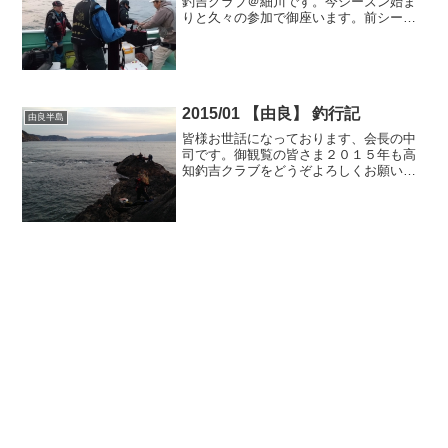
釣吉クラブ＠細川です。今シーズン始ま
りと久々の参加で御座います。前シーズ
ンは１回しか参加できませんでした。今
シーズンは頑張ろうと思いますが、この
年になりますと、「いろ、色」がありま
して。さて、今回は前日の...
2015/01 【由良】 釣行記
由良半島
皆様お世話になっております、会長の中
司です。御観覧の皆さま２０１５年も高
知釣吉クラブをどうぞよろしくお願いい
たします。さて、今年初のクラブ釣大会
を制したのは...はい！わたくし中司でご
ざいます。いやはや、いろんな良い事？
が重なり合い、久々に...