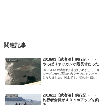
関連記事
2018/03【武者泊】釣行記・・・
武者泊方面
やっぱりヤッカンが最長寸だった
2018.3.18 武者泊釣行記はじめまして！今
シーズンから高知釣吉クラブのメンバー
となりました、岡上です。初の釣行記と
なります、よろしくお願いします。さ
て、前回の武者泊釣行はアブセにあがる
も残念な結果に終わってしまったので、
リベンジと意気...
2018/12【武者泊】釣行記・・・
武者泊方面
釣行者全員が４０ｃｍアップを釣
る