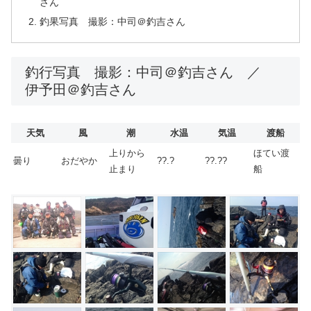
さん
釣果写真 撮影：中司＠釣吉さん
釣行写真 撮影：中司＠釣吉さん ／
伊予田＠釣吉さん
天気
風
潮
水温
気温
渡船
上りから
ほてい渡
曇り
おだやか
??.?
??.??
止まり
船