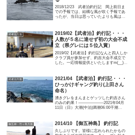
2018/12/23 武者泊釣行記 岡上前日ま
での予報では、結構な風が吹く予報であ
ったが、当日は思っていたよりも風はな
く、一安心。ただし、昼からは風が出て
くる模様。船同士が集まりじゃんけん
後、少しして 「アブセに5人！」との会
2019/02【武者泊】釣行記・・・
武者泊方面
長の声が聞こえ...
人数が５名に達せず初の大会不成
立（県グレには５位入賞）
2019/02【武者泊】釣行記なんと四人しか
クラブ員が参加せず、釣吉大会不成立で
した。一応情報提供といたしますm(__)m
全国グレ釣りファンのみなさま、高知釣
吉クラブ会長コト中司でございます今回
は武者泊への釣行です(^^)高知県連のグレ
2021/04 【武者泊】釣行記・・・
武者泊方面
釣大...
ひっかけギャング釣り(上田さん
命名）
湧きグレをまんまとゲッツした釣吉さん
のみの釣果！---------------------2021年04月
11日（日）大潮(中泊)満潮06:00干潮
12:00----------------------ほてい渡船出船05:30
納竿12:30...
2014/10 【御五神島】 釣行記
御五神・竹ヶ島方面
久しぶりです。皆様に忘れられたかもの