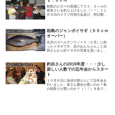
２．０ｃｍ
柏島のビローの高場にて５２．０ｃｍの
尾長グレを釣り上げました（＾＾）１１
月９日のクラブ月例大会及び、同日開催
の県連大会(高知県磯釣連盟主催の秋期大
会)にて、弘石＠釣吉さん（タモの人Ⅰ）
が見事優勝しました。朝一発目とのこと
柏島のジャンボイサギ（５０ｃｍ
です。釣行記は、後日...
あんなことやこんなこと
オーバー）
先月のゴールデンウィーク（５月）に釣
ったイサギです。浜のおんちゃんこと浜
田さんから巨イサギの写真を貰いまし
た。柏島（井上渡船）場所：幸島 ナダ
レの東◆５０ｃｍオーバーのイサギ＝＝
＝ツラがちょっと左にはみ出てますの
釣吉さんの2019年度・・・少し
あんなことやこんなこと
で、ちゃんと測れば、５２～３...
寂しい人数での忘年会からスター
ト
１０月６日に魚頭大熊さんにて忘年会を
行いました。皆さん都合が悪いのか？私
の段取りが悪いのか？（＾＾）８名での
ちょっと寂しい忘年会でした。昨シーズ
ンは、県グレ、四磯、イシダイ、各大会
で釣吉クラブの名前を残すことが出来た
のを嬉しく思います。また...