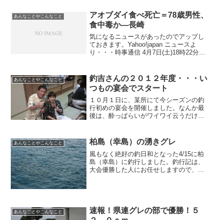
アオブダイ食べ死亡＝78歳男性、
あんなことやこんなこと
食中毒か―長崎
気になるニュースがあったのでアップし
ておきます。Yahoo!japan ニュースよ
り・・・時事通信 4月7日(土)18時22分配
信長崎県は7日、アオブダイを食べた新上
五島町の漁師の男性（78）が死亡したと
発表した。食中毒のような症状を訴え
釣吉さんの２０１２年度・・・い
あんなことやこんなこと
て...
つもの宴会でスタート
１０月１日に、某所にて今シーズンの釣
行初めの宴会を開催しました。なんか最
後は、酔っぱらいがワイワイ云うだけ
で、決め事がぐちゃぐちゃになってしま
いましたね。（笑二つあった話を一つに
して話すからややこしくなった気がしま
柏島（幸島）の湧きグレ
あんなことやこんなこと
す。１．荒天の場合のルール...
風もなく絶好の釣日和となった4/15に柏
島（幸島）に釣行しました。釣行記は、
大会優勝した人にお任せしますので、こ
こでは、昨日の湧きグレの写真だけアッ
プします。湧きグレは、しばしば目撃す
ることはありますが、この日は、数が凄
いのなんのって奥さん...
速報！県連グレの部で優勝！５
あんなことやこんなこと