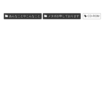
あんなことやこんなこと
メタボが申しております
CD-ROM