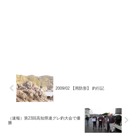
2009/02 【周防形】 釣行記
（速報）第23回高知県連グレ釣大会で優
勝