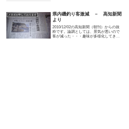
ともいう）がここ数ヶ月で急落しまし
た。原油価格高騰を理由に値上げした渡
船屋（組合）さん、燃料費が...
県内磯釣り客激減 － 高知新聞
メタボが申しております
より
2010/12/02の高知新聞（朝刊）からの抜
粋です。論調としては、景気が悪いので
客が減った・・・趣味が多様化してき
た・・・はたしてそうですか？はたして
そうですか？はたしてそうですか？ 大事
なことなので、３回書いときました。
（笑