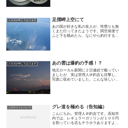
会』ですが、管理人＠釣吉さんが、自腹
でクラブ員全員にプレゼントをご用意さ
せていただきまし...
足摺岬上空にて
メタボが申しております
あの国が好きな私の友人が、性懲りも無
くまた行ってきたようです。関空発便で
ふと下を眺めたら、なにやら釣行するあ
の場所が。。。それにしてもいい天気で
したね。と、私の友人が申しておりまし
た。サーチャージ（燃料付加価値税）
も、痛いですね。と友人が申...
あの雲は爆釣の予感！？
メタボが申しております
地元ローカル新聞に２日連続で載ってい
ましたが、実は管理人＠釣吉も目撃し、
写真に収めていました。こんな珍しい雲
なので、爆釣大地震の前触れかと思った
んですが。。。流石にこの雲を見た時は
写さずにはいられませんでしたね。（ピ
ンボケですみません。）新...
グレ道を極める（告知編）
このサイトについて
こんにちわ。管理人＠釣吉です。高知市
内では、レギュラーガソリンが１００円
を割っている店もチラホラありますよ。
そうです。燃料代（何故か関係者は油代