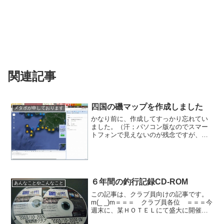
関連記事
四国の磯マップを作成しました
メタボが申しております
かなり前に、作成してすっかり忘れてい
ました。（汗；パソコン版なのでスマー
トフォンで見えないのが残念ですが、何
かの役に立つかも知れないのでブックマ
ークしておいてください。サイト：四国
磯尚、リンク先サイトは当クラブと全く
関係ありません。管理人＠...
６年間の釣行記録CD-ROM
あんなことやこんなこと
この記事は、クラブ員向けの記事です。
m(_ _)m＝＝＝ クラブ員各位 ＝＝＝今
週末に、某ＨＯＴＥＬにて盛大に開催さ
れる、『高知釣吉クラブ設立２５周年宴