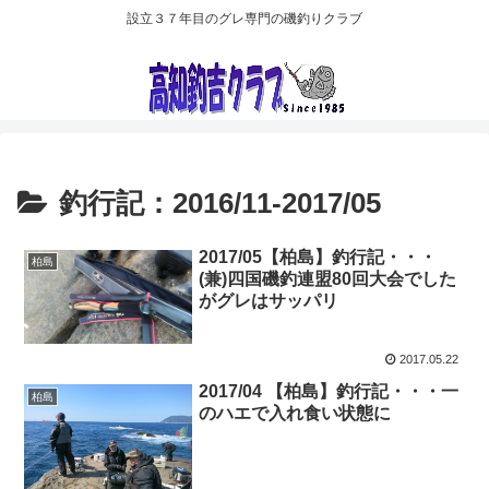
設立３７年目のグレ専門の磯釣りクラブ
釣行記：2016/11-2017/05
2017/05【柏島】釣行記・・・
柏島
(兼)四国磯釣連盟80回大会でした
がグレはサッパリ
2017.05.22
2017/04 【柏島】釣行記・・・一
柏島
のハエで入れ食い状態に