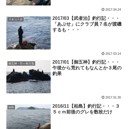
2017.04.24
2017/03【武者泊】釣行記・・・
武者泊方面
「あぶせ」にクラブ員７名が渡磯
するも・・・
2017.03.14
2017/01【御五神】釣行記・・・
御五神・竹ヶ島方面
午後から荒れてもなんとか３尾の
釣果
2017.01.30
2016/11【柏島】釣行記・・・３
柏島
５ｃｍ前後のグレを数枚だけ