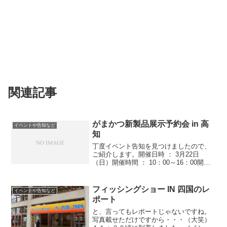
関連記事
がまかつ新製品展示予約会 in 高
イベントや告知など
知
丁度イベント告知を見つけましたので、
ご紹介します。開催日時 ： 3月22日
（日）開催時間 ： 10：00～16：00開催
場所 ： ウェルサンピア高知■来場予定テ
スター【磯】 松田 稔 / 田邊克彦【鮎】
福田眞也 / 西森一廣 / 北村憲一...
フィッシングショー IN 四国のレ
イベントや告知など
ポート
と、言ってもレポートじゃないですね。
写真載せただけですから・・・（大笑）