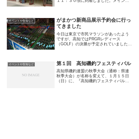
１１：３０頃に到着しました。メイン駐
車場になんとか停めることができまし
た。他県ナンバーもちらほら見かけまし
たが、午前中だったせいか思ったほどで
がまかつ新商品展示予約会に行っ
はありませんでした。フィッ...
イベントや告知など
てきました
今日は東京で市民マラソンがあったよう
ですが、高知ではPRGRレディース
（GOLF）の決勝が予定されていました
が、中止になりました。日中はほぼ雨で
したね。そして足元の悪い中、行ってま
いりました。と、いっても自宅から車で
第１回 高知磯釣フェスティバル
１５分程度ですけどね。（...
イベントや告知など
高知県磯釣連盟の秋季大会（通称：県連
秋季大会）が名称を変えて、１月１５日
（日）に、『高知磯釣フェスティバル』
として開催されました。高知のおんちゃ
ん的には、「フェッシバル」の方が馴染
み安いですね。・・・と、云うか、どう
せならそうして欲しかった...