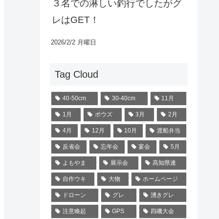
３名での淋しい釣行でしたがグ
レはGET！
2026/2/2 月曜日
Tag Cloud
40-50cm
30-40cm
11月
1月
ボウズ
3月
2月
4月
12月
10月
渡船弁当
反省会
忘年会
宴会
5月
よもやま
展示会
高知県連
自作ウキ
大物
ホームページ
ドローン
グレ
湧きグレ
注意喚起
GPS
四磯大会