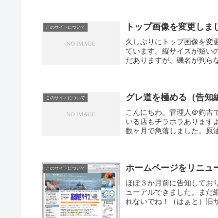
トップ画像を変更しま
このサイトについて
久しぶりにトップ画像を変
ています。縦サイズが短い
だありますが、磯名が判らな
グレ道を極める（告知
このサイトについて
こんにちわ。管理人＠釣吉
いる店もチラホラあります
数ヶ月で急落しました。原
が...
ホームページをリニュ
このサイトについて
ほぼ３か月前に告知してお
ューアルできました。まだ
れないでね！（はぁと）旧
も...