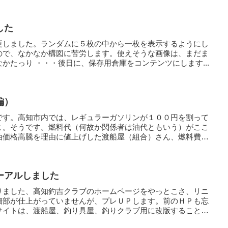
した
更しました。ランダムに５枚の中から一枚を表示するようにし
ので、なかなか構図に苦労します。使えそうな画像は、まだま
かたっり ・・・後日に、保存用倉庫をコンテンツにします...
編）
です。高知市内では、レギュラーガソリンが１００円を割って
よ。そうです。燃料代（何故か関係者は油代ともいう）がここ
油価格高騰を理由に値上げした渡船屋（組合）さん、燃料費
ーアルしました
りました、高知釣吉クラブのホームページをやっとこさ、リニ
細部が仕上がっていませんが、プレＵＰします。前のＨＰも忘
サイトは、渡船屋、釣り具屋、釣りクラブ用に改版すること