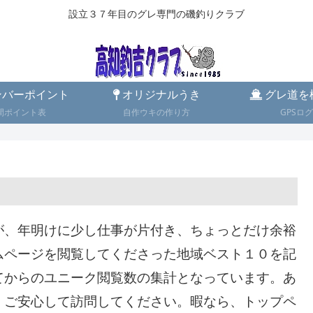
設立３７年目のグレ専門の磯釣りクラブ
バーポイント
オリジナルうき
グレ道を
間ポイント表
自作ウキの作り方
GPSログ
が、年明けに少し仕事が片付き、ちょっとだけ余裕
ムページを閲覧してくださった地域ベスト１０を記
てからのユニーク閲覧数の集計となっています。あ
、ご安心して訪問してください。暇なら、トップペ