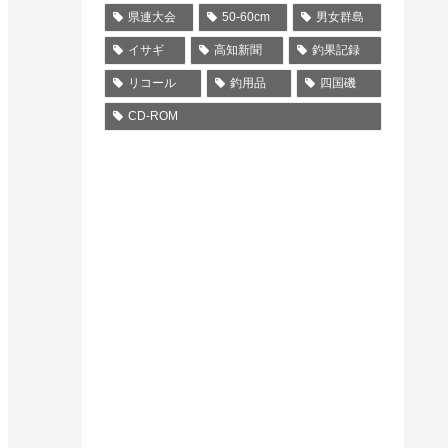
県連大会
50-60cm
男女群島
イサギ
高知新聞
釣果記録
リコール
釣用品
四国磯
CD-ROM