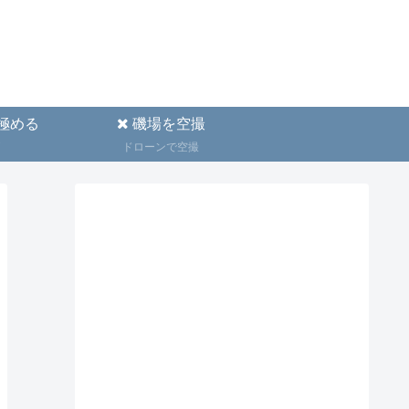
極める
磯場を空撮
ドローンで空撮