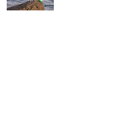
＠釣吉さん釣果写真 撮影：中司＠釣吉
さん グレの部の今回のポイント順位場所
寸法(mm)釣吉さん...