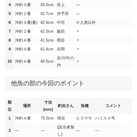
４
沖釣３番
43.0cm
井上
—
５
沖釣２番
42.7cm
伊予田
—
６
沖釣３番(裏)
42.6cm
中司
※入賞以外
７
沖釣２番
42.0cm
飯田
〃
８
沖釣４番
41.5cm
岡谷
〃
９
沖釣４番
41.4cm
谷岡
〃
吉川/中の
10
沖釣４番
40.5cm
〃
内
他魚の部の今回のポイント
順
寸法
場所
釣吉さん
魚種
コメント
位
(mm)
１
沖釣４番
75.0cm
岡谷
ヒラマサ
ハリス４号
(該当者無
２
—
—
—
—
し)