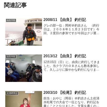
関連記事
2008/11 【由良】 釣行記
由良半島
グレの部一位：岡村＠釣吉さん （釣行
日は、２００８年１１月２３日です）今
回、２度目の参加ですが今回はクジ運良
く沖釣４番と言う名磯に乗ることが出来
てラッキーでした！釣り開始から、しば
らくは潮が動かず当たりもなく暇な時間
が過ぎていきましたが、先...
2013/12 【由良】 釣行記
由良半島
12月15日（日）に、由良に釣行してきま
した。当クラブのＯＢさんも数名参加し
て、久しぶりに賑やかな釣行になりまし
た。風裏の磯では、ポカポカ陽気だった
ようですが、風の当たる磯では、15Mオ
ーバーの風が吹いていましたね。管理人
＠釣吉さんも、そん...
2003/10 【松尾】 釣行記
足摺岬周辺
担当：おやじ（岡谷）＠釣吉さん土佐清
水松尾での大会で一位となり、釣行記を
書くこととなりました。文章を書くの