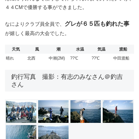
４４CMで優勝する事ができました。
グレが６５匹も釣れた事
なによりクラブ員全員で、
が嬉しく最高の大会でした。
天気
風
潮
水温
気温
渡船
晴れ
北西
中潮(2M)
??℃
??℃
中田渡船
釣行写真 撮影：有志のみなさん＠釣吉
さん