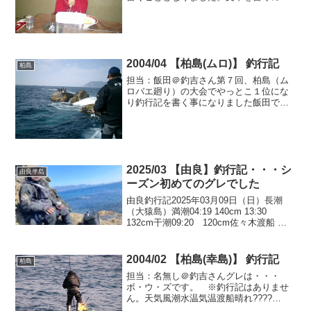
は、高知新聞でのグレ釣り入門以来の
事、さて困ったゾ！船から下りるとそこ
は磯だった。さて何て名前の磯かな？７
番クジだったので、１番クジの...
2004/04 【柏島(ムロ)】 釣行記
柏島
担当：飯田＠釣吉さん第７回、柏島（ム
ロバエ廻り）の大会でやっとこ１位にな
り釣行記を書く事になりました飯田です.
今回は天気も良いし水温も高くなりそれ
にムロバエ廻りなので「アンパン」付近
に上がる事が出来れば何か釣れるだろう
と思い何時もの抽選くじ...
2025/03 【由良】釣行記・・・シ
由良半島
ーズン初めてのグレでした
由良釣行記2025年03月09日（日）長潮
（大猿島）満潮04:19 140cm 13:30
132cm干潮09:20 120cm佐々木渡船 出
船06:20 / 納竿13:30岡上です。1年ぶりの
釣行記となります。2月に引き続き由良で
の開催と...
2004/02 【柏島(幸島)】 釣行記
柏島
担当：名無し＠釣吉さんグレは・・・
ボ・ウ・ズです。 ※釣行記はありませ
ん。天気風潮水温気温渡船晴れ????
17℃??℃井上渡船釣行写真 撮影：中司