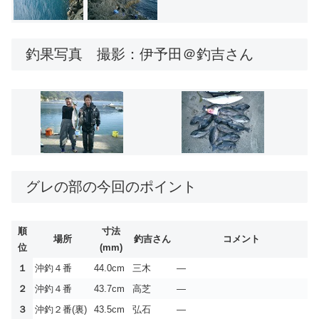
釣果写真 撮影：伊予田＠釣吉さん
グレの部の今回のポイント
順
寸法
場所
釣吉さん
コメント
位
(mm)
１
沖釣４番
44.0cm
三木
—
２
沖釣４番
43.7cm
高芝
—
３
沖釣２番(裏)
43.5cm
弘石
—