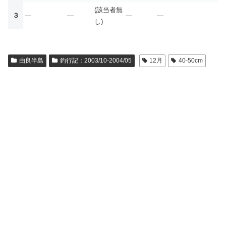
(該当者無
３
—
—
—
—
し)
由良半島
釣行記：2003/10-2004/05
12月
40-50cm